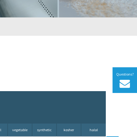
Questions?
l
vegetable
synthetic
kosher
halal