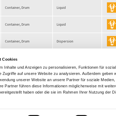
Container
,
Drum
Liquid
Container
,
Drum
Liquid
Container
,
Drum
Dispersion
Container
Liquid
t Cookies
 Inhalte und Anzeigen zu personalisieren, Funktionen für sozia
e Zugriffe auf unsere Website zu analysieren. Außerdem geben w
Container
Liquid
rwendung unserer Website an unsere Partner für soziale Medien
re Partner führen diese Informationen möglicherweise mit weite
SAVE LIST AS PDF
ereitgestellt haben oder die sie im Rahmen Ihrer Nutzung der D