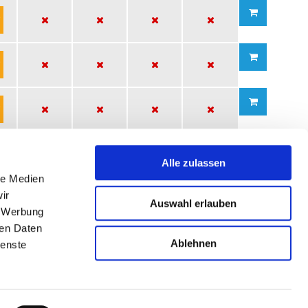
Alle zulassen
le Medien
ir
Auswahl erlauben
, Werbung
ren Daten
Ablehnen
ienste