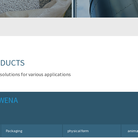
DUCTS
 solutions for various applications
WENA
Packaging
physical form
anima