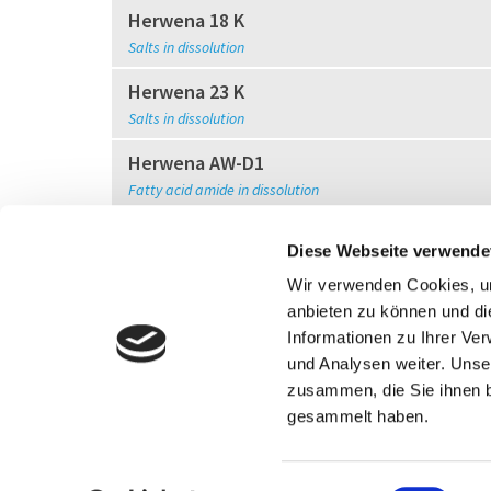
Herwena 18 K
Salts in dissolution
Herwena 23 K
Salts in dissolution
Herwena AW-D1
Fatty acid amide in dissolution
Herwena PS-1
Diese Webseite verwende
Surfactants in dissolution
Wir verwenden Cookies, um
Herwena SA-E1
anbieten zu können und di
Fatty acid in dissolution
Informationen zu Ihrer Ve
und Analysen weiter. Unse
zusammen, die Sie ihnen b
gesammelt haben.
E