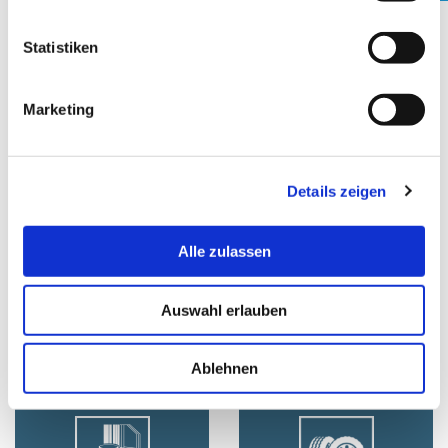
l
l
Statistiken
i
g
Marketing
u
METAL INDUSTRY
PAPER
n
g
Details zeigen
s
a
u
Alle zulassen
s
w
Auswahl erlauben
a
PHARMA
PLASTICS
h
l
Ablehnen