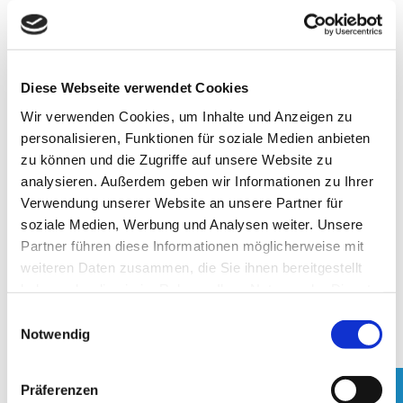
Please find below an overview about different
application where you can use our products.
Diese Webseite verwendet Cookies
Wir verwenden Cookies, um Inhalte und Anzeigen zu
personalisieren, Funktionen für soziale Medien anbieten
zu können und die Zugriffe auf unsere Website zu
COSMETIC / CARE
BUILDING PROTECTION
analysieren. Außerdem geben wir Informationen zu Ihrer
PRODUCTS
Verwendung unserer Website an unsere Partner für
soziale Medien, Werbung und Analysen weiter. Unsere
Partner führen diese Informationen möglicherweise mit
weiteren Daten zusammen, die Sie ihnen bereitgestellt
haben oder die sie im Rahmen Ihrer Nutzung der Dienste
gesammelt haben.
E
Notwendig
i
FOOD
LUBRICANTS / BITUMEN
n
w
Präferenzen
i