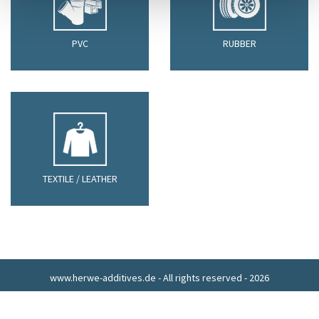
PVC
RUBBER
TEXTILE / LEATHER
www.herwe-additives.de - All rights reserved - 2026
Privacy Policy
Imprint
Contact