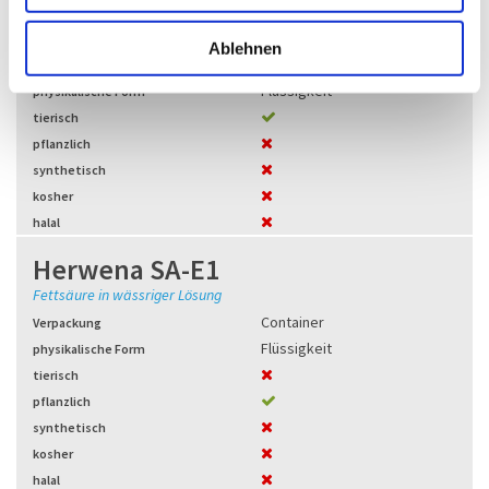
Herwena PS-1
h
Tensidmischung in wässriger Lösung
l
Ablehnen
Container
Verpackung
Flüssigkeit
physikalische Form
tierisch
pflanzlich
synthetisch
kosher
halal
Herwena SA-E1
Fettsäure in wässriger Lösung
Container
Verpackung
Flüssigkeit
physikalische Form
tierisch
pflanzlich
synthetisch
kosher
halal