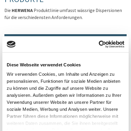
Die
HERWENA
Produktlinie umfasst wässrige Dispersionen
für die verschiedensten Anforderungen.
PRODUKTE FÜR DEN BEREICH
HERWENA
Herwena 18 K
Diese Webseite verwendet Cookies
Salze in wässriger Lösung
Container
,
Fass
Verpackung
Wir verwenden Cookies, um Inhalte und Anzeigen zu
Flüssigkeit
physikalische Form
personalisieren, Funktionen für soziale Medien anbieten
tierisch
zu können und die Zugriffe auf unsere Website zu
pflanzlich
analysieren. Außerdem geben wir Informationen zu Ihrer
synthetisch
Verwendung unserer Website an unsere Partner für
kosher
soziale Medien, Werbung und Analysen weiter. Unsere
halal
Partner führen diese Informationen möglicherweise mit
weiteren Daten zusammen, die Sie ihnen bereitgestellt
Herwena 23 K
haben oder die sie im Rahmen Ihrer Nutzung der Dienste