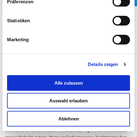
jederzeit die Möglichkeit Cookies zu löschen, nur ausgewählte
Präferenzen
i
Cookies zuzulassen oder Cookies vollständig zu deaktivieren.
l
Weitere Informationen erhalten Sie auf den Support-Seiten der
jeweiligen Anbieter:
l
Statistiken
-Chrome: https://support.google.com/chrome/answer/95647?
i
tid=311178978.
g
Marketing
-Safari: https://support.apple.com/de-at/guide/safari/sfri11471/mac?
u
tid=311178978.
n
-Firefox: https://support.mozilla.org/de/kb/cookies-und-website-
g
daten-in-firefox-loschen?tid=311178978.
Details zeigen
s
-Microsoft Edge: https://support.microsoft.com/de-de/microsoft-
a
edge/cookies-in-microsoft-edge-l%C3%B6schen-63947406-40ac-
u
c3b8-57b9-2a946a29ae09.
Alle zulassen
s
7.4 Cookiebot (Consent Management Tool)
w
Wir nutzen das Consent Management Tool „Cookiebot“ der Cybot
Auswahl erlauben
a
A/S, Havnegade 39, 1058 Kopenhagen, Dänemark. Dieser Dienst
h
ermöglicht uns die Einwilligung der Webseitenbesucher zur
l
Ablehnen
Datenverarbeitung einzuholen und zu verwalten.
Cookiebot erhebt Daten, die von Endnutzern generiert werden, die