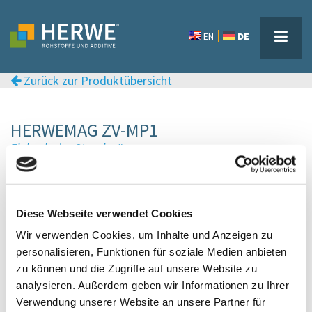
EN
DE
Zurück zur Produktübersicht
HERWEMAG ZV-MP1
Zinksalz der Stearinsäure
Sack
Verpackung
Mikroperlen
physikalische Form
Diese Webseite verwendet Cookies
tierisch
Wir verwenden Cookies, um Inhalte und Anzeigen zu
pflanzlich
personalisieren, Funktionen für soziale Medien anbieten
synthetisch
zu können und die Zugriffe auf unsere Website zu
kosher
analysieren. Außerdem geben wir Informationen zu Ihrer
halal
Verwendung unserer Website an unsere Partner für