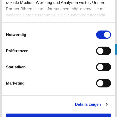
soziale Medien, Werbung und Analysen weiter. Unsere
EMPFOHLENE ANWENDUNGSGEBIETE
Partner führen diese Informationen möglicherweise mit
weiteren Daten zusammen, die Sie ihnen bereitgestellt
haben oder die sie im Rahmen Ihrer Nutzung der Dienste
gesammelt haben.
E
Notwendig
i
n
KOSMETIK / PFLEGEMITTEL
KUNSTSTOFFE
w
Präferenzen
i
l
l
Statistiken
i
g
Marketing
u
n
METALLINDUSTRIE
PAPIER
g
Details zeigen
s
a
u