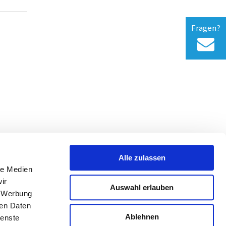
Fragen?
RODUKT?
Alle zulassen
le Medien
ir
Auswahl erlauben
Datenschutz
Impressum
Kontakt
, Werbung
ren Daten
Ablehnen
ienste