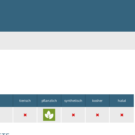
tierisch
pflanzlich
synthetisch
kosher
halal