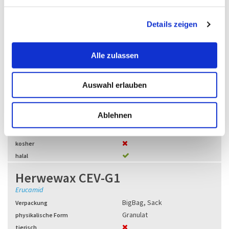
Array
PE
g
Array
PP
Details zeigen
s
Array
SR
a
u
Herwewax CBV-G1
Alle zulassen
s
Behenamid
w
BigBag
,
Sack
Verpackung
Auswahl erlauben
a
Granulat
physikalische Form
h
tierisch
l
Ablehnen
pflanzlich
synthetisch
kosher
halal
Herwewax CEV-G1
Erucamid
BigBag
,
Sack
Verpackung
Granulat
physikalische Form
tierisch