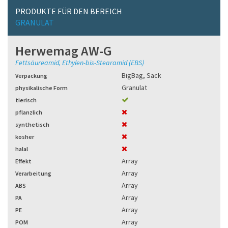
PRODUKTE FÜR DEN BEREICH
GRANULAT
Herwemag AW-G
Fettsäureamid, Ethylen-bis-Stearamid (EBS)
BigBag
,
Sack
Verpackung
Granulat
physikalische Form
tierisch
pflanzlich
synthetisch
kosher
halal
Array
Effekt
Array
Verarbeitung
Array
ABS
Array
PA
Array
PE
Array
POM