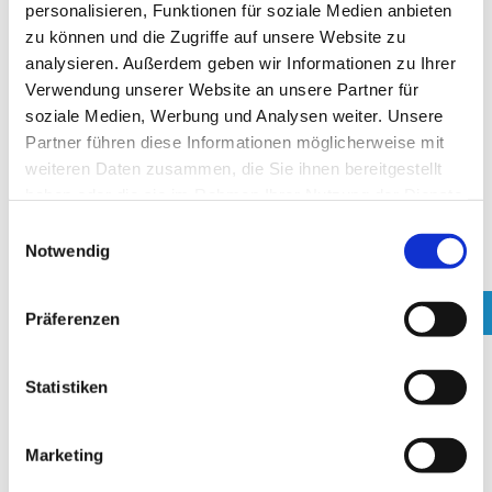
personalisieren, Funktionen für soziale Medien anbieten
Array
POM
zu können und die Zugriffe auf unsere Website zu
Array
PP
analysieren. Außerdem geben wir Informationen zu Ihrer
Array
PU
Verwendung unserer Website an unsere Partner für
Array
SAN
soziale Medien, Werbung und Analysen weiter. Unsere
Array
SR
Partner führen diese Informationen möglicherweise mit
Herwemag CV-GC1
weiteren Daten zusammen, die Sie ihnen bereitgestellt
haben oder die sie im Rahmen Ihrer Nutzung der Dienste
Calciumsalz der Stearinsäure
gesammelt haben.
Sack
Verpackung
E
Granulat
Notwendig
physikalische Form
i
tierisch
n
pflanzlich
w
Präferenzen
synthetisch
i
kosher
l
halal
l
Statistiken
Array
Effekt
i
Ja
Transparent
g
Marketing
Array
ABS
u
Array
PA
n