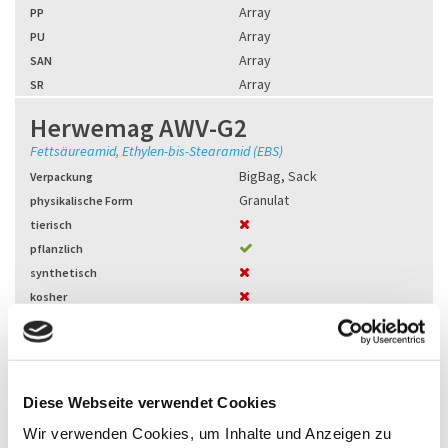
Array
PP
Array
PU
Array
SAN
Array
SR
Herwemag AWV-G2
Fettsäureamid, Ethylen-bis-Stearamid (EBS)
BigBag
,
Sack
Verpackung
Granulat
physikalische Form
tierisch
pflanzlich
synthetisch
kosher
halal
Array
Effekt
Array
Verarbeitung
Array
ABS
Diese Webseite verwendet Cookies
Array
PA
Wir verwenden Cookies, um Inhalte und Anzeigen zu
Array
PE