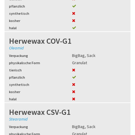
pflanzlich
synthetisch
kosher
halal
Herwewax COV-G1
Oleamid
BigBag
,
Sack
Verpackung
Granulat
physikalische Form
tierisch
pflanzlich
synthetisch
kosher
halal
Herwewax CSV-G1
Stearamid
BigBag
,
Sack
Verpackung
Granulat
physikalische Form