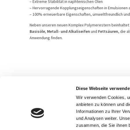
– Extreme Stabilität in naphtenischen Ölen
– Hervorragende Kopplungseigenschaften in Emulsionen 
– 100% erneuerbare Eigenschaften, umweltfreundlich und 
Neben unseren neuen Komplex Polymerestern beinhaltet u
Basisöle
,
Metall- und Alkaliseifen
und
Fettsäuren
, die 
Anwendung finden.
Diese Webseite verwende
Wir verwenden Cookies, um
anbieten zu können und di
Informationen zu Ihrer Ve
und Analysen weiter. Unse
www.herwe-additives.de - Alle Rechte v
zusammen, die Sie ihnen b